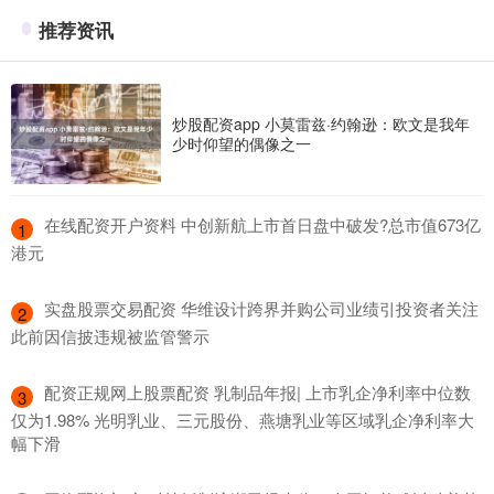
推荐资讯
炒股配资app 小莫雷兹·约翰逊：欧文是我年
少时仰望的偶像之一
​在线配资开户资料 中创新航上市首日盘中破发?总市值673亿
1
港元
​实盘股票交易配资 华维设计跨界并购公司业绩引投资者关注
2
此前因信披违规被监管警示
​配资正规网上股票配资 乳制品年报| 上市乳企净利率中位数
3
仅为1.98% 光明乳业、三元股份、燕塘乳业等区域乳企净利率大
幅下滑