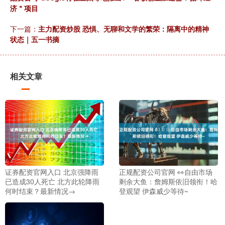
济＂项目
下一篇：
主力配资炒股 恐惧、无聊和文学的繁荣：隔离中的精神
状态｜五一书摘
相关文章
证券配资官网入口 北京强降雨
正规配资公司官网 👀自由市场
已造成30人死亡 北方此轮降雨
剩余大鱼：詹姆斯依旧领衔！哈
何时结束？最新情况→
登观望 伊森威少等待~