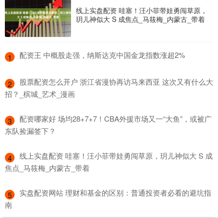
线上实盘配资 哇塞！汪小菲带娃勇闯草原，
玥儿神似大 S 成焦点_马筱梅_内蒙古_带着
​配资王 中概股走强，纳斯达克中国金龙指数涨超2%
1
​股票配资怎么开户 浙江省漫协再访马来西亚 这次又有什么大
2
招？_槟城_艺术_漫画
​配资哪家好 场均28+7+7！CBA外援市场又一“大鱼”，或被广
3
东队捡漏签下？
​线上实盘配资 哇塞！汪小菲带娃勇闯草原，玥儿神似大 S 成
4
焦点_马筱梅_内蒙古_带着
​实盘配资网站 理财和基金的区别：普通投资者必看的避坑指
5
南