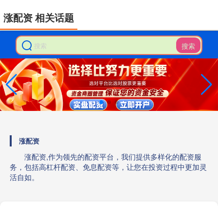
涨配资 相关话题
搜索
涨配资
涨配资,作为领先的配资平台，我们提供多样化的配资服
务，包括高杠杆配资、免息配资等，让您在投资过程中更加灵
活自如。