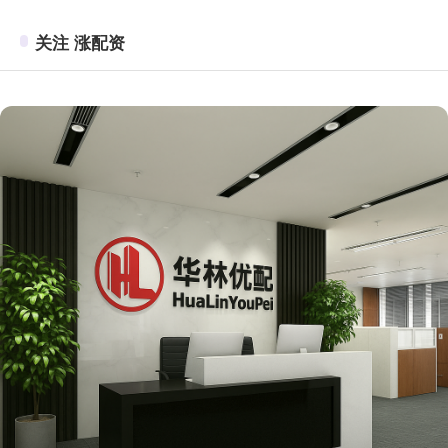
关注 涨配资