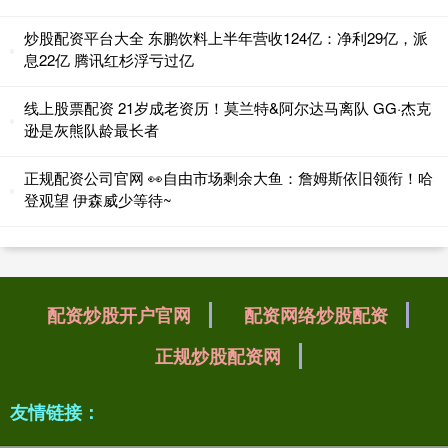
炒股配资平台大全 东鹏饮料上半年营收124亿：净利29亿，派
息22亿 腾讯红杉浮亏过亿
线上股票配资 21岁成老资历！莫兰特&阿尔达马离队 GG·杰克
逊是灰熊队龄最长者
正规配资公司官网 👀自由市场剩余大鱼：詹姆斯依旧领衔！哈
登观望 伊森威少等待~
配资炒股开户官网
配资网络炒股配资
正规炒股配资网
友情链接：