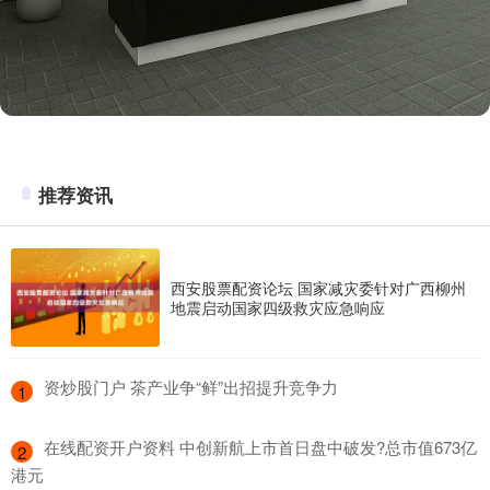
推荐资讯
西安股票配资论坛 国家减灾委针对广西柳州
地震启动国家四级救灾应急响应
​资炒股门户 茶产业争“鲜”出招提升竞争力
1
​在线配资开户资料 中创新航上市首日盘中破发?总市值673亿
2
港元