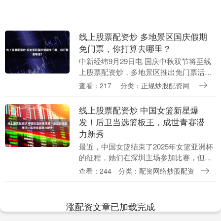
线上股票配资炒 多地景区国庆假期
免门票，你打算去哪里？
中新经纬9月29日电 国庆中秋双节将至线
上股票配资炒，多地景区推出免门票活
动。 在北京，周口店遗址、云居寺、石花
查看：217
分类：正规炒股配资网
洞、上方山国家森林公园景区将于国庆假
期举办“免费....
线上股票配资炒 中国女篮新星爆
发！后卫当选篮板王，成世青赛潜
力新秀
最近，中国女篮结束了2025年女篮亚洲杯
的征程，她们在深圳主场参加比赛，但是
在半决赛上输给了日本女篮线上股票配资
查看：244
分类：配资网络炒股配资
炒，无缘决赛，只能最终大胜了韩国女
篮，拿到了季军....
涨配资文章已加载完成