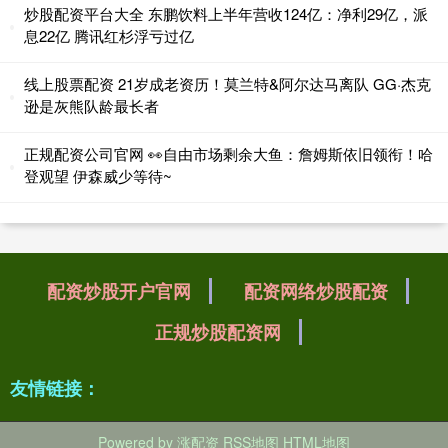
炒股配资平台大全 东鹏饮料上半年营收124亿：净利29亿，派
息22亿 腾讯红杉浮亏过亿
线上股票配资 21岁成老资历！莫兰特&阿尔达马离队 GG·杰克
逊是灰熊队龄最长者
正规配资公司官网 👀自由市场剩余大鱼：詹姆斯依旧领衔！哈
登观望 伊森威少等待~
配资炒股开户官网
配资网络炒股配资
正规炒股配资网
友情链接：
Powered by
涨配资
RSS地图
HTML地图