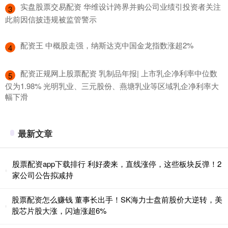
​实盘股票交易配资 华维设计跨界并购公司业绩引投资者关注
3
此前因信披违规被监管警示
​配资王 中概股走强，纳斯达克中国金龙指数涨超2%
4
​配资正规网上股票配资 乳制品年报| 上市乳企净利率中位数
5
仅为1.98% 光明乳业、三元股份、燕塘乳业等区域乳企净利率大
幅下滑
最新文章
股票配资app下载排行 利好袭来，直线涨停，这些板块反弹！2
家公司公告拟减持
股票配资怎么赚钱 董事长出手！SK海力士盘前股价大逆转，美
股芯片股大涨，闪迪涨超6%