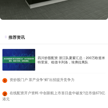
推荐资讯
四川炒股配资 浙江队夏窗汇总：200万欧签米
特里策、租借卡列洛，埃弗拉离队
​资炒股门户 茶产业争“鲜”出招提升竞争力
1
​在线配资开户资料 中创新航上市首日盘中破发?总市值673亿
2
港元